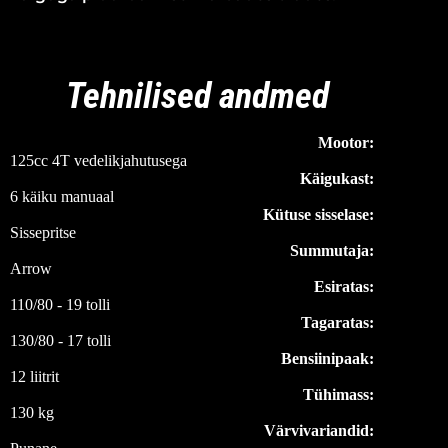
Tehnilised andmed
Mootor:
125cc 4T vedelikjahutusega
Käigukast:
6 käiku manuaal
Kütuse sisselase:
Sissepritse
Summutaja:
Arrow
Esiratas:
110/80 - 19 tolli
Tagaratas:
130/80 - 17 tolli
Bensiinipaak:
12 liitrit
Tühimass:
130 kg
Värvivariandid: