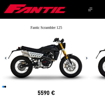
Fantic Scrambler 125
5590
€