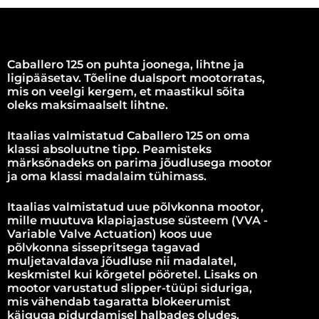
Caballero 125 on puhta joonega, lihtne ja
ligipääsetav. Tõeline dualsport mootorratas,
mis on veelgi kergem, et maastikul sõita
oleks maksimaalselt lihtne.
Itaalias valmistatud Caballero 125 on oma
klassi absoluutne tipp. Peamisteks
märksõnadeks on parima jõudlusega mootor
ja oma klassi madalaim tühimass.
Itaalias valmistatud uue põlvkonna mootor,
mille muutuva klapiajastuse süsteem (VVA -
Variable Valve Actuation) koos uue
põlvkonna sissepritsega tagavad
muljetavaldava jõudluse nii madalatel,
keskmistel kui kõrgetel pööretel. Lisaks on
mootor varustatud slipper-tüüpi siduriga,
mis vähendab tagaratta blokeerumist
käiguga pidurdamisel halbades oludes.